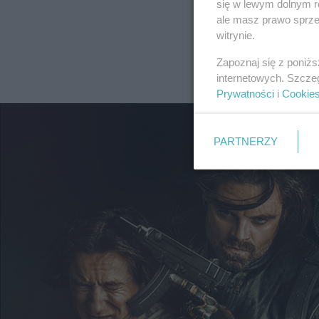
się w lewym dolnym r
ale masz prawo sprzec
witrynie.
Zapoznaj się z poniż
internetowych. Szcze
Prywatności
i
Cookie
PARTNERZY