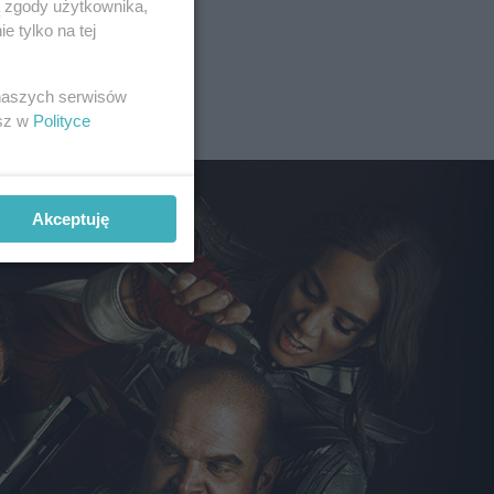
ą zgody użytkownika,
 tylko na tej
 naszych serwisów
esz w
Polityce
Akceptuję