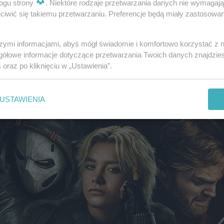
ogu strony
. Niektóre rodzaje przetwarzania danych nie wymagaj
iwić się takiemu przetwarzaniu. Preferencje będą miały zastosowanie
szymi informacjami, abyś mógł świadomie i komfortowo korzystać z
gółowe informacje dotyczące przetwarzania Twoich danych znajdzi
s
oraz po kliknięciu w „Ustawienia”.
USTAWIENIA