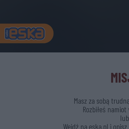
MIS
Masz za sobą trudną
Rozbiłeś namiot
lub
Wejdź na eska.pl i opisz 