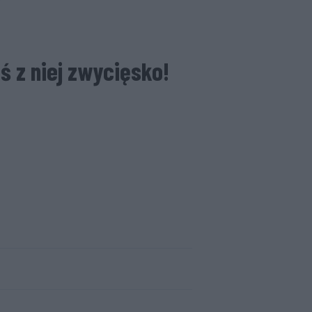
eś z niej zwycięsko!