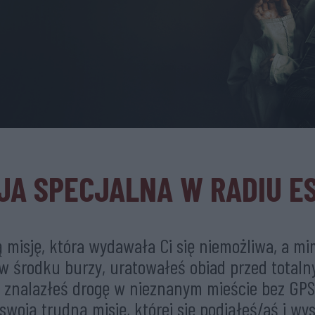
JA SPECJALNA W RADIU E
 misję, która wydawała Ci się niemożliwa, a 
 w środku burzy, uratowałeś obiad przed total
 znalazłeś drogę w nieznanym mieście bez GP
swoją trudną misję, której się podjąłeś/aś i w