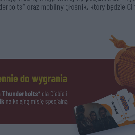
erbolts* oraz mobilny głośnik, który będzie Ci 
ennie do wygrania
lm Thunderbolts*
dla Ciebie i
ik
na kolejną misję specjalną