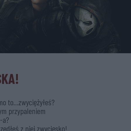
SKA!
mimo to…zwyciężyłeś?
nym przypaleniem
S-a?
yszedłeś z niej zwycięsko!